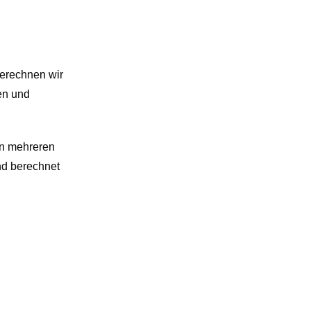
berechnen wir
en und
on mehreren
nd berechnet
Impressum
Datenschutz