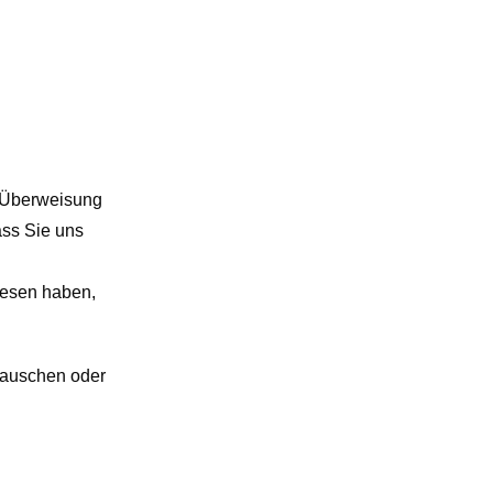
h Überweisung
ass Sie uns
iesen haben,
mtauschen oder