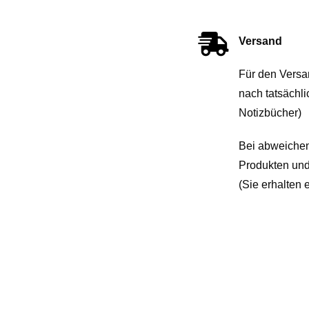
Versand
Für den Versa
nach tatsächl
Notizbücher)
Bei abweichen
Produkten und
(Sie erhalten 
Haben Sie Fragen oder Interesse freue 
mich über Ihre Nachrichten