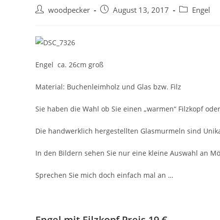
Beitrags-
Beitrag
Beitrags-
woodpecker
August 13, 2017
Engel
Autor:
veröffentlicht:
Kategorie:
Engel ca. 26cm groß
Material: Buchenleimholz und Glas bzw. Filz
Sie haben die Wahl ob Sie einen „warmen“ Filzkopf oder
Die handwerklich hergestellten Glasmurmeln sind Unik
In den Bildern sehen Sie nur eine kleine Auswahl an Mö
Sprechen Sie mich doch einfach mal an …
Engel mit Filzkopf Preis 19 €