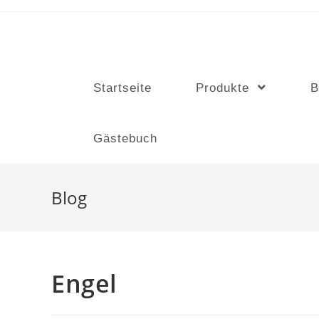
Zum
Inhalt
Woodpecker
springen
Startseite
Produkte
B
Gästebuch
Blog
Engel